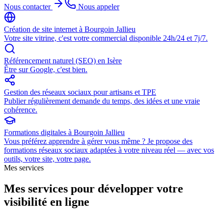
Nous contacter
Nous appeler
Création de site internet à Bourgoin Jallieu
Votre site vitrine, c'est votre commercial disponible 24h/24 et 7j/7
.
Référencement naturel (SEO) en Isère
Être sur Google, c'est bien
.
Gestion des réseaux sociaux pour artisans et TPE
Publier régulièrement demande du temps, des idées et une vraie
cohérence
.
Formations digitales à Bourgoin Jallieu
Vous préférez apprendre à gérer vous même ? Je propose des
formations réseaux sociaux adaptées à votre niveau réel — avec vos
outils, votre site, votre page
.
Mes services
Mes services pour développer votre
visibilité en ligne