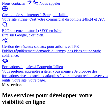
Nous contacter
Nous appeler
Création de site internet à Bourgoin Jallieu
Votre site vitrine, c'est votre commercial disponible 24h/24 et 7j/7
.
Référencement naturel (SEO) en Isère
Être sur Google, c'est bien
.
Gestion des réseaux sociaux pour artisans et TPE
Publier régulièrement demande du temps, des idées et une vraie
cohérence
.
Formations digitales à Bourgoin Jallieu
Vous préférez apprendre à gérer vous même ? Je propose des
formations réseaux sociaux adaptées à votre niveau réel — avec vos
outils, votre site, votre page
.
Mes services
Mes services pour développer votre
visibilité en ligne